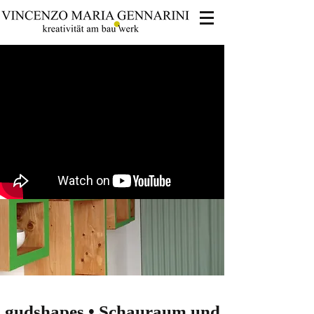
gudshapes • Schauraum und